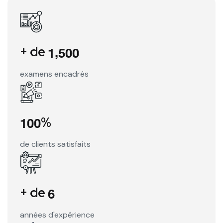
,
1
5
0
0
+ de
examens encadrés
1
0
0
%
de clients satisfaits
6
+ de
années d'expérience